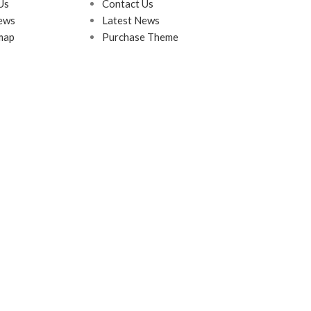
Us
Contact Us
ews
Latest News
map
Purchase Theme