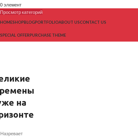
0
элемент
Просмотр категорий
HOME
SHOP
BLOG
PORTFOLIO
ABOUT US
CONTACT US
SPECIAL OFFER
PURCHASE THEME
еликие
еремены
уже на
ризонте
Назревает