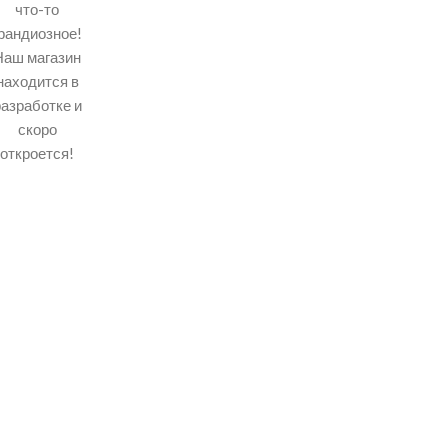
что-то
рандиозное!
Наш магазин
находится в
разработке и
скоро
откроется!