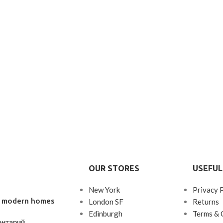
OUR STORES
USEFUL
New York
Privacy 
’s modern homes
London SF
Returns
Edinburgh
Terms & 
ентарий